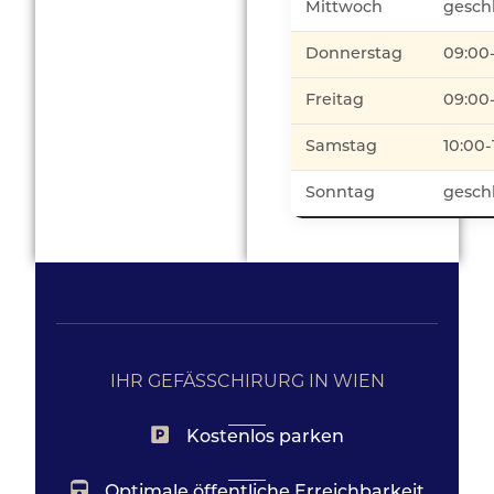
Mittwoch
gesch
Donnerstag
09:00
Freitag
09:00
Samstag
10:00-
Sonntag
gesch
IHR GEFÄSSCHIRURG IN WIEN
Kostenlos parken
Optimale öffentliche Erreichbarkeit