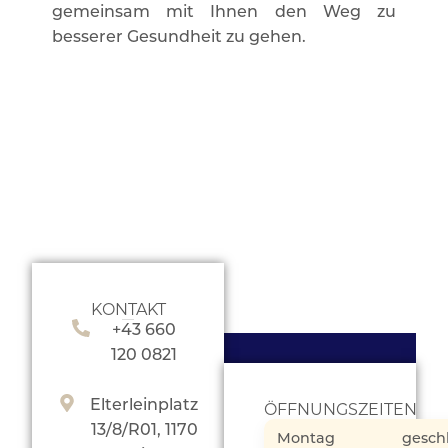
gemeinsam mit Ihnen den Weg zu
besserer Gesundheit zu gehen.
KONTAKT
+43 660
120 0821
Elterleinplatz
ÖFFNUNGSZEITEN
13/8/R01, 1170
Montag
gesch