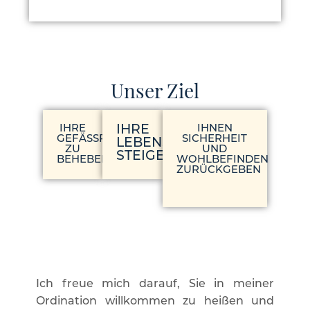
Unser Ziel
IHRE
IHRE
IHNEN
GEFÄSSPROBLEME Z
SICHERHEIT
LEBENSQUALITÄT
U B
UND
STEIGERN
EHEBEN
WOHLBEFINDEN
ZURÜCKGEBEN
Ich freue mich darauf, Sie in meiner
Ordination willkommen zu heißen und